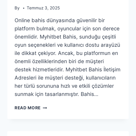
By
Temmuz 3, 2025
Online bahis dünyasında güvenilir bir
platform bulmak, oyuncular için son derece
önemlidir. Myhitbet Bahis, sunduğu çeşitli
oyun seçenekleri ve kullanıcı dostu arayüzü
ile dikkat çekiyor. Ancak, bu platformun en
önemli özelliklerinden biri de müşteri
destek hizmetleridir. Myhitbet Bahis İletişim
Adresleri ile müşteri desteği, kullanıcıların
her türlü sorununa hızlı ve etkili çözümler
sunmak için tasarlanmıştır. Bahis…
MYHITBET
READ MORE
BAHIS
İLETIŞIM
ILE
MÜŞTERI