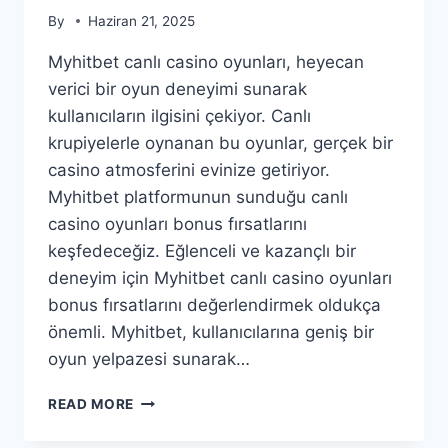
By
Haziran 21, 2025
Myhitbet canlı casino oyunları, heyecan
verici bir oyun deneyimi sunarak
kullanıcıların ilgisini çekiyor. Canlı
krupiyelerle oynanan bu oyunlar, gerçek bir
casino atmosferini evinize getiriyor.
Myhitbet platformunun sunduğu canlı
casino oyunları bonus fırsatlarını
keşfedeceğiz. Eğlenceli ve kazançlı bir
deneyim için Myhitbet canlı casino oyunları
bonus fırsatlarını değerlendirmek oldukça
önemli. Myhitbet, kullanıcılarına geniş bir
oyun yelpazesi sunarak…
MYHITBET
READ MORE
CANLI
CASINO