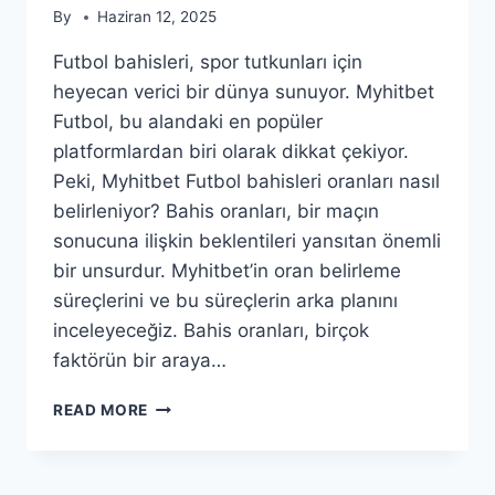
By
Haziran 12, 2025
Futbol bahisleri, spor tutkunları için
heyecan verici bir dünya sunuyor. Myhitbet
Futbol, bu alandaki en popüler
platformlardan biri olarak dikkat çekiyor.
Peki, Myhitbet Futbol bahisleri oranları nasıl
belirleniyor? Bahis oranları, bir maçın
sonucuna ilişkin beklentileri yansıtan önemli
bir unsurdur. Myhitbet’in oran belirleme
süreçlerini ve bu süreçlerin arka planını
inceleyeceğiz. Bahis oranları, birçok
faktörün bir araya…
MYHITBET
READ MORE
FUTBOL
BAHIS
ORANI