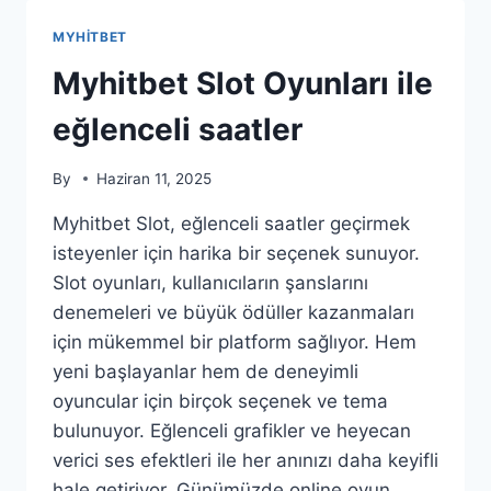
NASIL
BELIRLENIYOR
MYHITBET
Myhitbet Slot Oyunları ile
eğlenceli saatler
By
Haziran 11, 2025
Myhitbet Slot, eğlenceli saatler geçirmek
isteyenler için harika bir seçenek sunuyor.
Slot oyunları, kullanıcıların şanslarını
denemeleri ve büyük ödüller kazanmaları
için mükemmel bir platform sağlıyor. Hem
yeni başlayanlar hem de deneyimli
oyuncular için birçok seçenek ve tema
bulunuyor. Eğlenceli grafikler ve heyecan
verici ses efektleri ile her anınızı daha keyifli
hale getiriyor. Günümüzde online oyun…