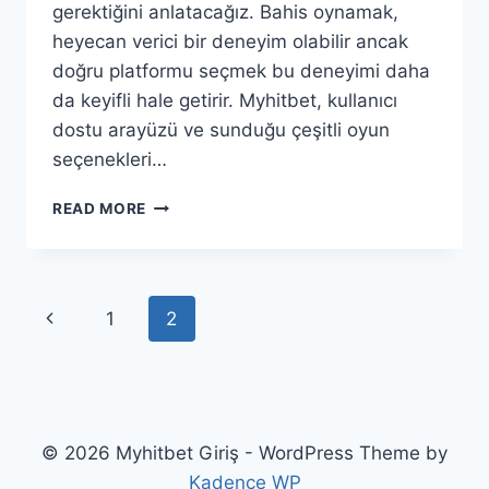
gerektiğini anlatacağız. Bahis oynamak,
heyecan verici bir deneyim olabilir ancak
doğru platformu seçmek bu deneyimi daha
da keyifli hale getirir. Myhitbet, kullanıcı
dostu arayüzü ve sunduğu çeşitli oyun
seçenekleri…
MYHITBET
READ MORE
BAHIS
SITESI
YENI
KULLANICI
Page
Previous
1
2
AVANTAJI
navigation
Page
© 2026 Myhitbet Giriş - WordPress Theme by
Kadence WP