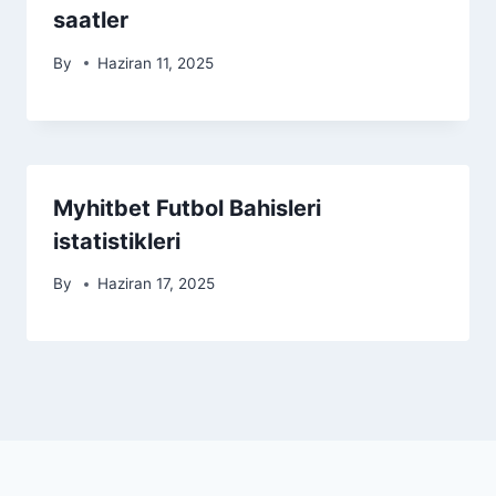
saatler
By
Haziran 11, 2025
Myhitbet Futbol Bahisleri
istatistikleri
By
Haziran 17, 2025