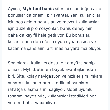
Ayrıca,
Myhitbet bahis
sitesinin sunduğu cazip
bonuslar da önemli bir avantaj. Yeni kullanıcılar
için hoş geldin bonusları ve mevcut kullanıcılar
için düzenli promosyonlar, bahis deneyimini
daha da keyifli hale getiriyor. Bu bonuslar,
kullanıcıların daha fazla oyun oynamasına ve
kazanma şanslarını artırmasına yardımcı oluyor.
Son olarak, kullanıcı dostu bir arayüze sahip
olması, Myhitbet’in en büyük avantajlarından
biri. Site, kolay navigasyon ve hızlı erişim imkanı
sunarak, kullanıcıların istedikleri oyunlara
rahatça ulaşmalarını sağlıyor. Mobil uyumlu
tasarımı sayesinde, kullanıcılar istedikleri her
yerden bahis yapabiliyor.