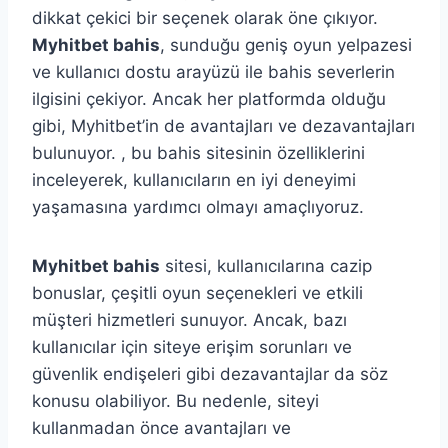
dikkat çekici bir seçenek olarak öne çıkıyor.
Myhitbet bahis
, sunduğu geniş oyun yelpazesi
ve kullanıcı dostu arayüzü ile bahis severlerin
ilgisini çekiyor. Ancak her platformda olduğu
gibi, Myhitbet’in de avantajları ve dezavantajları
bulunuyor. , bu bahis sitesinin özelliklerini
inceleyerek, kullanıcıların en iyi deneyimi
yaşamasına yardımcı olmayı amaçlıyoruz.
Myhitbet bahis
sitesi, kullanıcılarına cazip
bonuslar, çeşitli oyun seçenekleri ve etkili
müşteri hizmetleri sunuyor. Ancak, bazı
kullanıcılar için siteye erişim sorunları ve
güvenlik endişeleri gibi dezavantajlar da söz
konusu olabiliyor. Bu nedenle, siteyi
kullanmadan önce avantajları ve