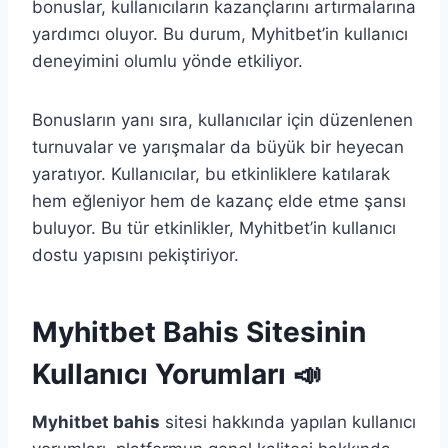
bonuslar, kullanıcıların kazançlarını artırmalarına
yardımcı oluyor. Bu durum, Myhitbet’in kullanıcı
deneyimini olumlu yönde etkiliyor.
Bonusların yanı sıra, kullanıcılar için düzenlenen
turnuvalar ve yarışmalar da büyük bir heyecan
yaratıyor. Kullanıcılar, bu etkinliklere katılarak
hem eğleniyor hem de kazanç elde etme şansı
buluyor. Bu tür etkinlikler, Myhitbet’in kullanıcı
dostu yapısını pekiştiriyor.
Myhitbet Bahis Sitesinin
Kullanıcı Yorumları 📣
Myhitbet bahis
sitesi hakkında yapılan kullanıcı