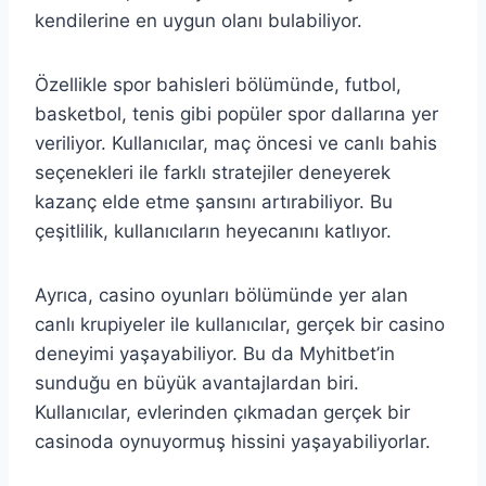
kendilerine en uygun olanı bulabiliyor.
Özellikle spor bahisleri bölümünde, futbol,
basketbol, tenis gibi popüler spor dallarına yer
veriliyor. Kullanıcılar, maç öncesi ve canlı bahis
seçenekleri ile farklı stratejiler deneyerek
kazanç elde etme şansını artırabiliyor. Bu
çeşitlilik, kullanıcıların heyecanını katlıyor.
Ayrıca, casino oyunları bölümünde yer alan
canlı krupiyeler ile kullanıcılar, gerçek bir casino
deneyimi yaşayabiliyor. Bu da Myhitbet’in
sunduğu en büyük avantajlardan biri.
Kullanıcılar, evlerinden çıkmadan gerçek bir
casinoda oynuyormuş hissini yaşayabiliyorlar.