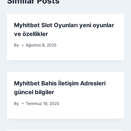
Similar Posts
Myhitbet Slot Oyunları yeni oyunlar
ve özellikler
By
Ağustos 8, 2025
Myhitbet Bahis İletişim Adresleri
güncel bilgiler
By
Temmuz 19, 2025