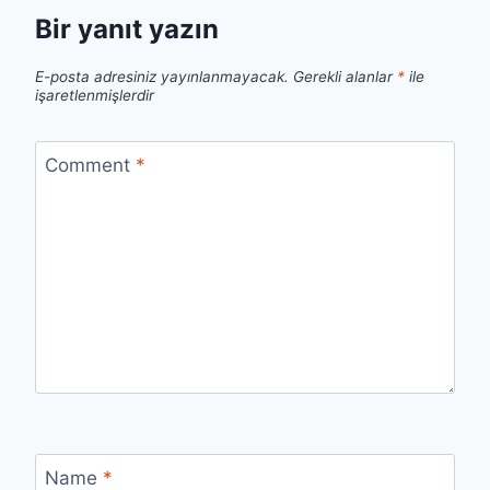
Bir yanıt yazın
E-posta adresiniz yayınlanmayacak.
Gerekli alanlar
*
ile
işaretlenmişlerdir
Comment
*
Name
*