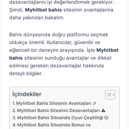
dezavantajlarını iyi değerlendirmek gerekiyor.
Şimdi,
Myhitbet bahis
sitesinin avantajlarına
daha yakından bakalım.
Bahis dünyasında doğru platformu seçmek
oldukça önemli. Kullanıcılar, güvenilir ve
eğlenceli bir deneyim arayışında. İşte
Myhitbet
bahis
sitesinin sunduğu avantajlar ve dikkat
edilmesi gereken dezavantajlar hakkında
detaylı bilgiler.
İçindekiler
Myhitbet Bahis Sitesinin Avantajları 🎉
Myhitbet Bahis Sitesinin Dezavantajları ⚠️
Myhitbet Bahis Sitesinde Oyun Çeşitliliği 🎲
Myhitbet Bahis Sitesinde Bonus ve