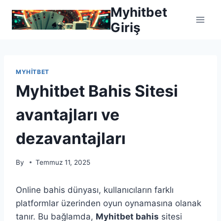
Skip
Myhitbet
to
Giriş
content
MYHITBET
Myhitbet Bahis Sitesi
avantajları ve
dezavantajları
By
Temmuz 11, 2025
Online bahis dünyası, kullanıcıların farklı
platformlar üzerinden oyun oynamasına olanak
tanır. Bu bağlamda,
Myhitbet bahis
sitesi