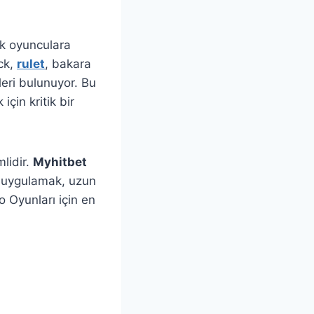
ek oyunculara
ck,
rulet
, bakara
leri bulunuyor. Bu
çin kritik bir
lidir.
Myhitbet
i uygulamak, uzun
 Oyunları için en