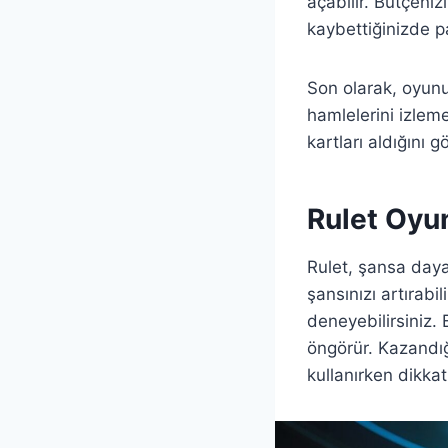
açabilir. Bütçeniz
kaybettiğinizde 
Son olarak, oyunu
hamlelerini izleme
kartları aldığını g
Rulet Oyu
Rulet, şansa daya
şansınızı artırabil
deneyebilirsiniz. 
öngörür. Kazandığ
kullanırken dikkatl