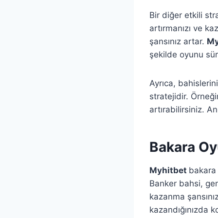
Bir diğer etkili st
artırmanızı ve kaz
şansınız artar.
My
şekilde oyunu sürd
Ayrıca, bahisleri
stratejidir. Örne
artırabilirsiniz.
Bakara Oyu
Myhitbet
bakara 
Banker bahsi, gen
kazanma şansınızı
kazandığınızda k