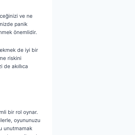
eğinizi ve ne
inizde panik
nmek önemlidir.
ekmek de iyi bir
me riskini
i de akıllıca
li bir rol oynar.
jilerle, oyununuzu
unu unutmamak