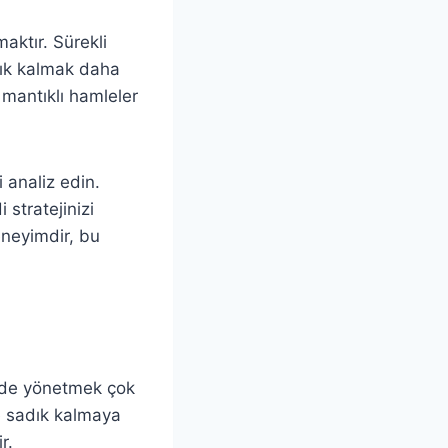
aktır. Sürekli
adık kalmak daha
 mantıklı hamleler
 analiz edin.
stratejinizi
eneyimdir, bu
ilde yönetmek çok
ye sadık kalmaya
r.