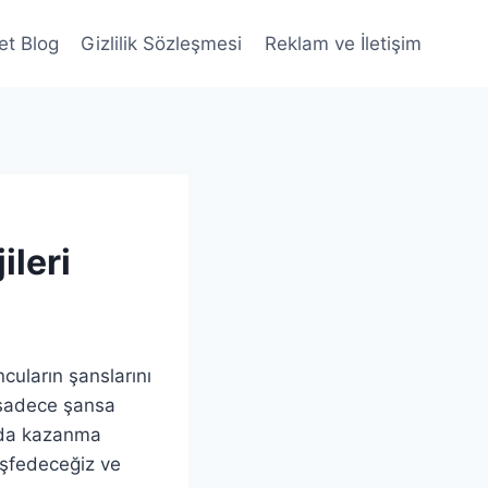
et Blog
Gizlilik Sözleşmesi
Reklam ve İletişim
ileri
cuların şanslarını
 sadece şansa
‘da kazanma
keşfedeceğiz ve